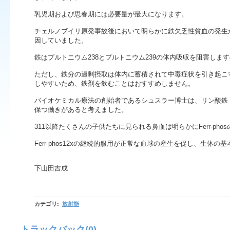
乳児期および思春期には必要量が最大になります。
チェルノブイリ原発事故後において明らかに鉄欠乏性貧血の発生
因していました。
鉄はプルトニウム238とプルトニウム239の体内吸収を阻害し
ます
ただし、
鉄分の過剰摂取は体内に蓄積されて中毒症状を引き起こ
しやすいため、
鉄剤を飲むことはおすすめしません。
バイオケミカル療法の創始者であるシュスラー博士は、リン酸鉄
保つ働きがあると考えました。
311以降たくさんの子供たちに見られる鼻血は明らかにFerr
-ph
Ferr-
phos12xの継続的服用が正常な血球の産生を促し、
生体の基
下山田吉成
カテゴリ
:
放射能
トラックバック(0)