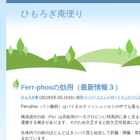
ひもろぎ庵便り
Ferr-phosの効用（最新情報３）
ひもろぎ庵
(
2011年8月 9日 14:03)
|
個別ページ
|
コメント(0)
|
トラックバック(
Ferr-phos（リン酸鉄）
はバイタルティッシュソルトの中でも最も
構成成分の鉄（Fe）
は赤血球のヘモグロビンに特異的に多く含ま
運搬する働きがあります。
そのため欠乏すると鉄欠乏性貧血にな
生体内での鉄のほとんどはタンパク質と結合して肝臓・脾臓・
骨
まれています。