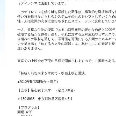
うディレンマに直面しています。
このディレンマを解く鍵を探求した新作は、構造的な環境破壊を
使い方を探りながら社会システムそのものをシフトしていくため
性・人権意識の高さに裏打ちされたスウェーデンに見出していま
一方、多様な生物の楽園である山口県祝島の豊かな自然と1000
破壊する新たな原発計画と、それに対する反対運動や日本とスウ
り組みへの取材を通して、不可能を可能にする人間のエネルギー
ンを描き出す「旅するカメラの記録」は、私たちにこの難局を乗
違いありません。
東京での上映会が下記の日程で開催されますので、ご興味のある
「持続可能な未来を求めて－映画上映と講演」
●2010年5月28日(金・満月)
【会場】聖心女子大学 （定員300名）
〒150-8938 東京都渋谷区広尾4-3-1
【プログラム】
開場14:00