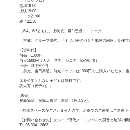
【プログラム】
開場18:00
上映19:00
トーク21:00
終了21:30
（6/4、6/5ともに）上映後、鎌仲監督ミニトーク
【主催】グループ現代／「ミツバチの羽音と地球の回転」制作プ
【資料代】
前売：1300円
当日1500円（大人、学生、シニア、障がい者）
中学生以下500円
（前売、当日共通。前売チケットは1300円でご購入いただき、
席を必要としない子どもは無料です。
託児有（要予約）。
(販売)
祝島物産、祝島写真展、書籍、DVDなど。
※駐車スペースがございませんので、お車でのご来場はご遠慮下
【お問い合わせ先】グループ現代／「ミツバチの羽音と地球の回
Tel:03-3341-2863