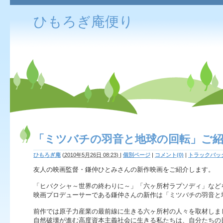
ひもろぎ庵便り
「ミツバチの羽音と地球の回転」ご
ひもろぎ庵
(
2010年5月26日 08:23)
|
個別ページ
|
コメント(0)
|
トラックバック
友人の映画監督・鎌仲ひとみさんの新作映画をご紹介します。
「ヒバクシャ～世界の終わりに～」「六ヶ所村ラプソディ」など
映画プロデューサーである鎌仲さんの新作は「ミツバチの羽音と
前作では原子力産業の最前線に生きる六ヶ所村の人々を取材しま
自然破壊が進む高度資本主義社会に生きる私たちは、自分たちの