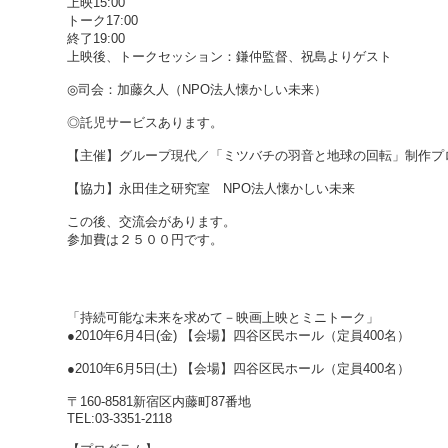
上映15:00
トーク17:00
終了19:00
上映後、トークセッション：鎌仲監督、祝島よりゲスト
◎司会：加藤久人（NPO法人懐かしい未来）
◎託児サービスあります。
【主催】グループ現代／「ミツバチの羽音と地球の回転」制作プ
【協力】永田佳之研究室 NPO法人懐かしい未来
この後、交流会があります。
参加費は２５００円です。
「持続可能な未来を求めて－映画上映とミニトーク」
●2010年6月4日(金) 【会場】四谷区民ホール（定員400名）
●2010年6月5日(土) 【会場】四谷区民ホール（定員400名）
〒160-8581新宿区内藤町87番地
TEL:03-3351-2118