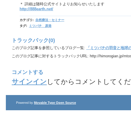
＊ 詳細は随時公式サイトよりお知らせいたします
http://888earth.net/
カテゴリ
:
自然療法・セミナー
タグ
:
ミツバチ 原発
トラックバック(0)
このブログ記事を参照しているブログ一覧:
「ミツバチの羽音と地球
このブログ記事に対するトラックバックURL:
http://himorogian.jp/mto
コメントする
サインイン
してからコメントしてくだ
Powered by
Movable Type Open Source